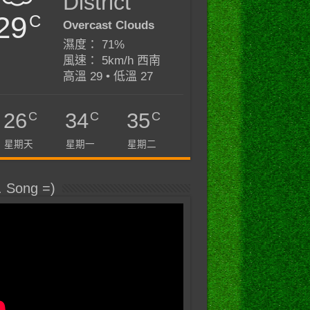
District
29
C
Overcast Clouds
濕度： 71%
風速： 5km/h 西南
高溫 29 • 低溫 27
C
C
C
26
34
35
星期天
星期一
星期二
. Song =)