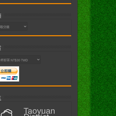
類
賞
氣
Taoyuan