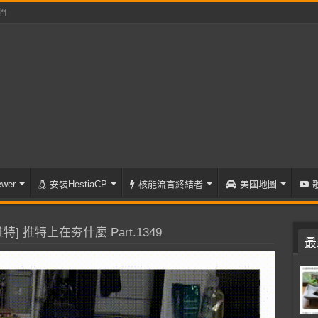
們
wer
安裝HestiaCP
核能流言終結者
美國地圖
特] 推特上在夯什麼 Part.1349
最