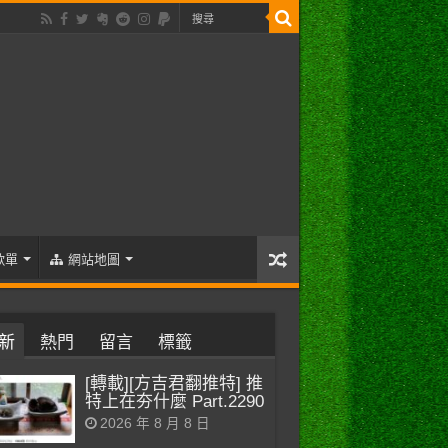
歌單
網站地圖
新
熱門
留言
標籤
[轉載][方吉君翻推特] 推
特上在夯什麼 Part.2290
2026 年 8 月 8 日