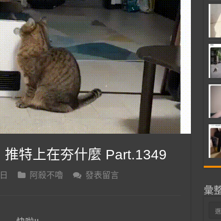
 推特上在夯什麼 Part.1349
 日
阿殺不嚕
發表留言
彙
彙
整