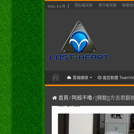
隱私權政策
著作權保護
聯繫我
2026, 8 8 月
雲端硬碟
遠控軟體 TeamVie
首頁
/
阿殺不嚕
/
[轉載][方吉君翻推