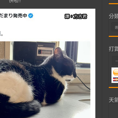
快啦!!
分
分
類
打
天