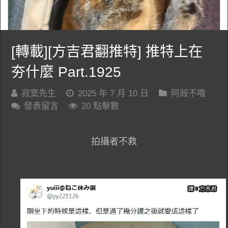
[轉載][方吉君翻推特] 推特上在
夯什麼 Part.1925
寂寞先生
2025 年 7 月 10 日
阿殺不嚕
發表留言
20 點擊數
拍攝者不救