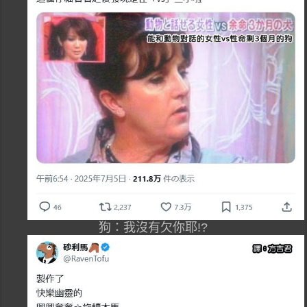
狗：我沒有欠你耶!?