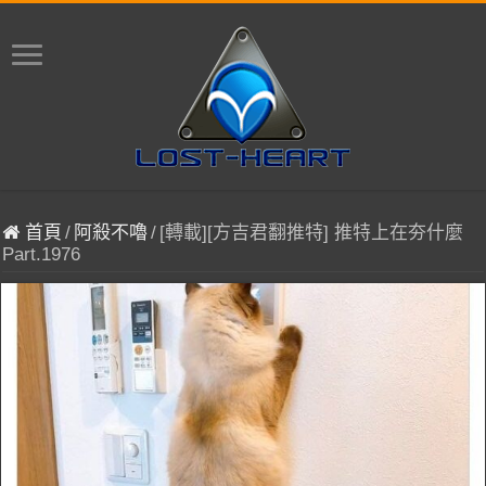
首頁
/
阿殺不嚕
/
[轉載][方吉君翻推特] 推特上在夯什麼
Part.1976