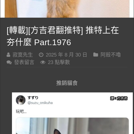
[轉載][方吉君翻推特] 推特上在
夯什麼 Part.1976
寂寞先生
2025 年 8 月 30 日
阿殺不嚕
發表留言
23 點擊數
推銷貓食