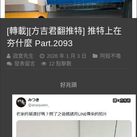
[轉載][方吉君翻推特] 推特上在
夯什麼 Part.2093
寂寞先生
2026 年 1 月 3 日
阿殺不嚕
發表留言
12 點擊數
好兆頭