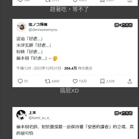
趕著吃，等不了
搞屁XD