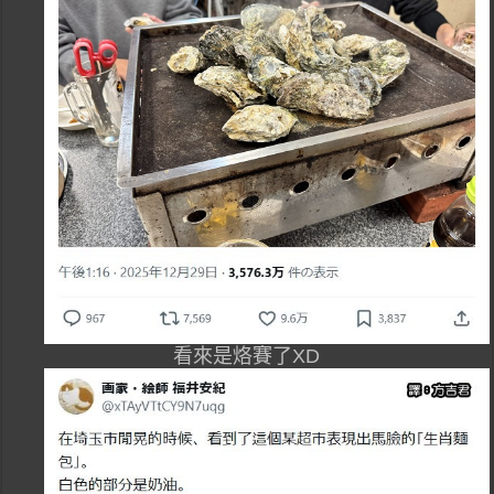
看來是烙賽了XD