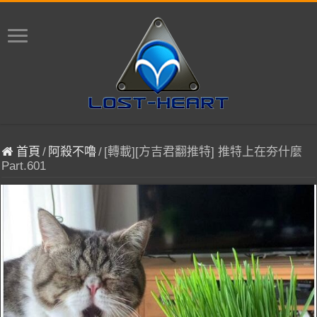
首頁
/
阿殺不嚕
/
[轉載][方吉君翻推特] 推特上在夯什麼
Part.601