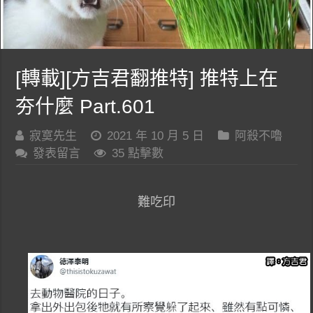
[轉載][方吉君翻推特] 推特上在
夯什麼 Part.601
寂寞先生
2021 年 10 月 5 日
阿殺不嚕
發表留言
35 點擊數
難吃印