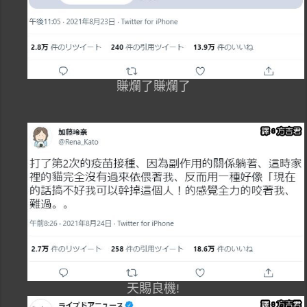
賺爛了賺爛了
天賜良機!