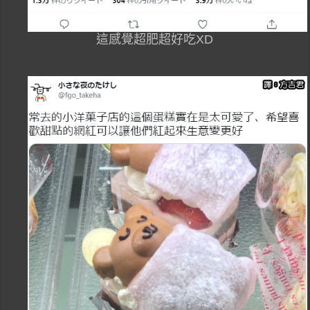
這感覺超肥超好吃XD