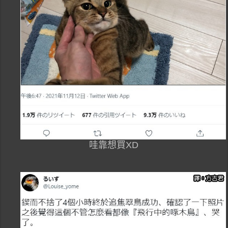
哇靠想買XD