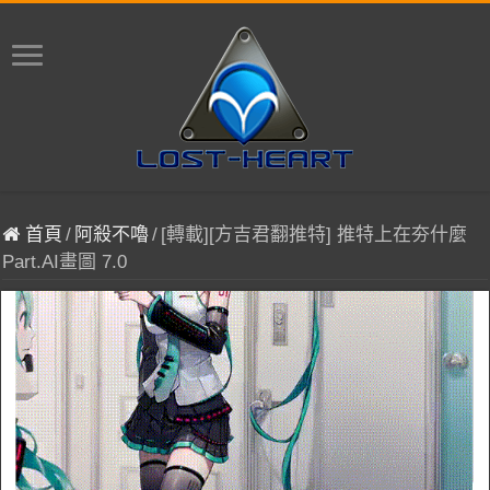
首頁
/
阿殺不嚕
/
[轉載][方吉君翻推特] 推特上在夯什麼
Part.AI畫圖 7.0