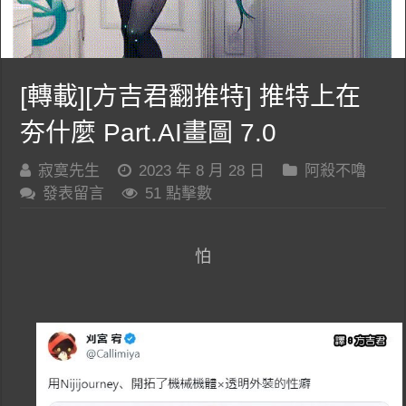
[轉載][方吉君翻推特] 推特上在
夯什麼 Part.AI畫圖 7.0
寂寞先生
2023 年 8 月 28 日
阿殺不嚕
發表留言
51 點擊數
怕