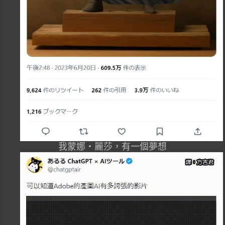
我蒙娜・麗莎，有一個夢想