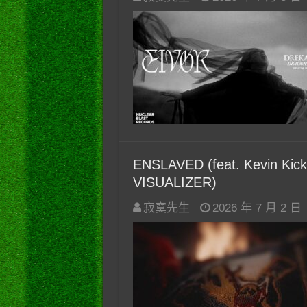
ENSLAVED (feat. Kevin Kick
VISUALIZER)
寂寞先生
2026 年 7 月 2 日