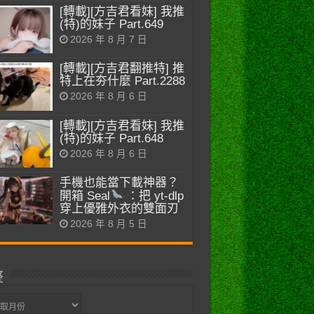
[轉載][方吉君看妹] 我推
(特)的妹子 Part.649
2026 年 8 月 7 日
[轉載][方吉君翻推特] 推
特上在夯什麼 Part.2288
2026 年 8 月 6 日
[轉載][方吉君看妹] 我推
(特)的妹子 Part.648
2026 年 8 月 6 日
手機也能當下載神器？
開箱 Seal
：把 yt-dlp
穿上優雅外衣的雙面刃
2026 年 8 月 5 日
整