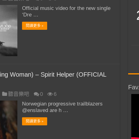
Official music video for the new single
‘Dre …
閱讀更多 »
ing Woman) – Spirit Helper (OFFICIAL
Fav
聽音樂吧
0
6
Norwegian progressive trailblazers
@enslaved are h …
閱讀更多 »