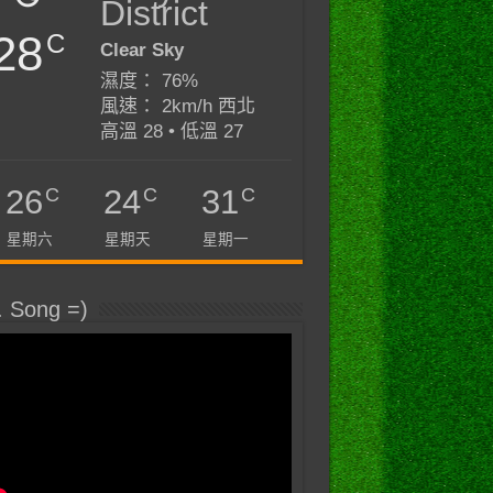
District
28
C
Clear Sky
濕度： 76%
風速： 2km/h 西北
高溫 28 • 低溫 27
C
C
C
26
24
31
星期六
星期天
星期一
. Song =)