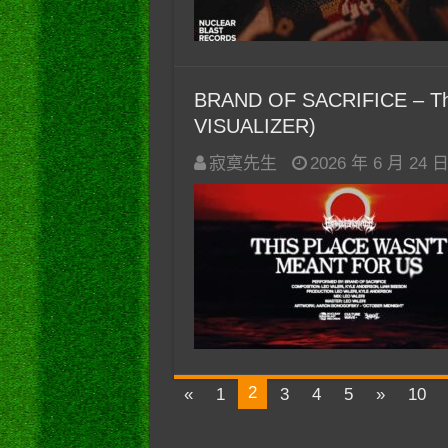
BRAND OF SACRIFICE – This
VISUALIZER)
寂寞先生
2026 年 6 月 24 
2
«
1
3
4
5
»
10