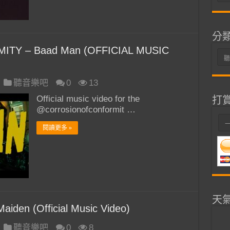
整
分
TY – Baad Man (OFFICIAL MUSIC
分
類
聽音樂吧
0
13
Official music video for the
打
@corrosionofconformit …
閱讀更多 »
天
Maiden (Official Music Video)
聽音樂吧
0
8