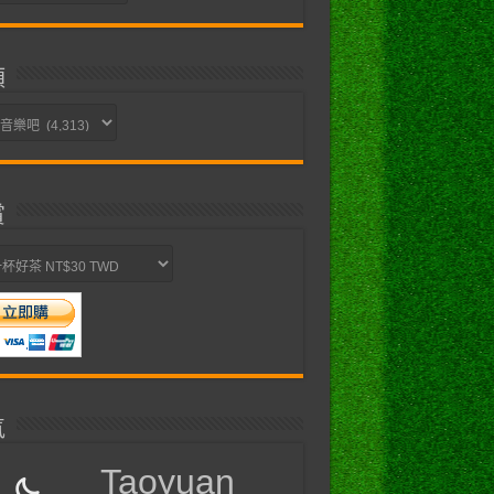
類
賞
氣
Taoyuan