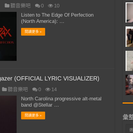
日
聽音樂吧
0
10
Listen to The Edge Of Perfection
(North America): …
閱讀更多 »
azer (OFFICIAL LYRIC VISUALIZER)
聽音樂吧
0
14
North Carolina progressive alt-metal
band @Stellar …
閱讀更多 »
彙
彙