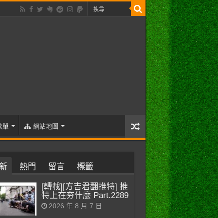
歌單
網站地圖
新
熱門
留言
標籤
[轉載][方吉君翻推特] 推
特上在夯什麼 Part.2289
2026 年 8 月 7 日