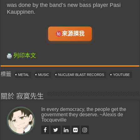
was done by the band’s new bass player Pasi
Kauppinen.
來源摸我
列印本文
標籤
METAL
MUSIC
NUCLEAR BLAST RECORDS
YOUTUBE
關於 寂寞先生
In every democracy, the people get the
government they deserve. ~Alexis de
Tocqueville