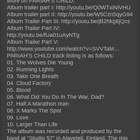
More on PARIAH’S CHILD:
Album trailer part I: http://youtu.be/Q0WTxiNlVHU
Album trailer part II: http://youtu.be/W5Czn5qyG94
Album Trailer Part III: http://youtu.be/jB2hkg6jQcs
Album Trailer Part IV:
http://youtu.be/fUa01uAyNTg
Album Trailer Part V:
http://www.youtube.com/watch?v=SVVTaM…
PARIAH’S CHILD track listing is as follows:
01. The Wolves Die Young
02. Running Lights
03. Take One Breath
04. Cloud Factory
05. Blood
06. What Did You Do In The War, Dad?
07. Half A Marathon man
08. X Marks The Spot
09. Love
10. Larger Than Life
The album was recorded and produced by the
band at “Studio 57” in Alaveteli, Finland. The mix