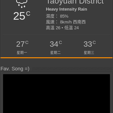
Taoyuan District
Heavy Intensity Rain
25
C
濕度： 85%
風速： 8km/h 西南西
高溫 26 • 低溫 24
C
C
C
27
34
33
星期一
星期二
星期三
Fav. Song =)