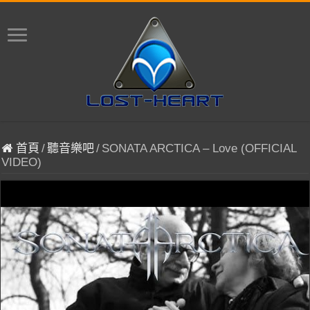
首頁
/
聽音樂吧
/
SONATA ARCTICA – Love (OFFICIAL
VIDEO)