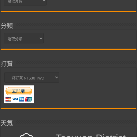
整
分類
分
類
打賞
天氣