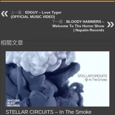
上一篇：
EDGUY – Love Tyger
(OFFICIAL MUSIC VIDEO)
下一篇：
BLOODY HAMMERS –
Welcome To The Horror Show
| Napalm Records
相關文章
STELLAR CIRCUITS – In The Smoke