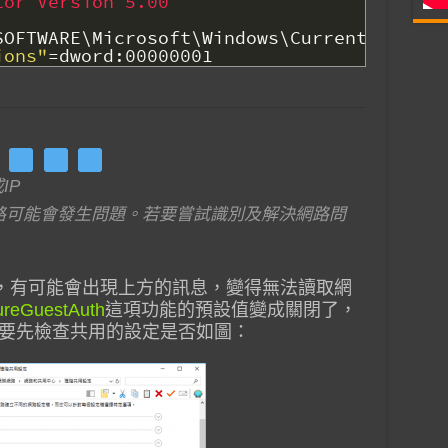
tor Version 5.00
SOFTWARE\Microsoft\Windows\CurrentVersion
ions"
=
dword
:
00000001
IP
路可能會發生問題。若要嘗試識別及解決網路問
709後，有可能會出現上方的訊息，變得無法讀取網
ureGuestAuth
這項功能的預設值變成關閉了，
要先檢查共用的設定是否如圖：