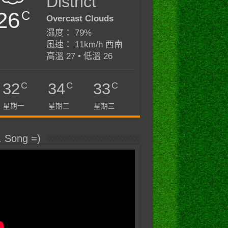
District
26
C
Overcast Clouds
濕度： 79%
風速： 11km/h 西南
高溫 27 • 低溫 26
C
C
C
32
34
33
星期一
星期二
星期三
. Song =)