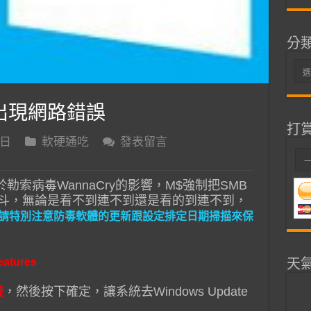
分
分
類
網芳出現網路錯誤
打
 日
軟硬通吃
發表留言
，由於勒索病毒WannaCry的影響，M$強制把SMB
秀斗，無論是看不到連不到還是看的到連不到，
請特別注意防毒軟體的更新跟設定排定日期掃描來保
天
eatures
，然後按下確定，讓系統去Windows Update
援