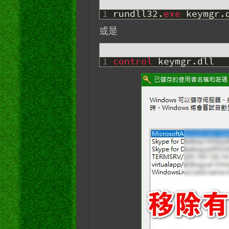
1
rundll32
.
exe 
keymgr
.
或是
1
control 
keymgr
.
dll