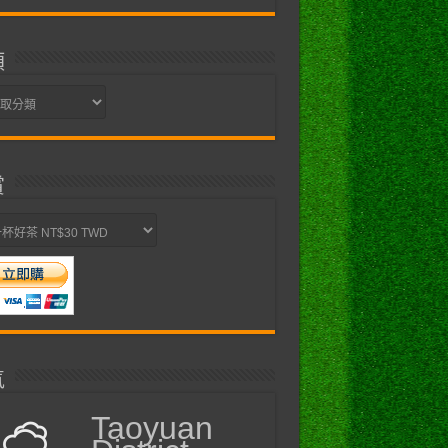
類
賞
氣
Taoyuan