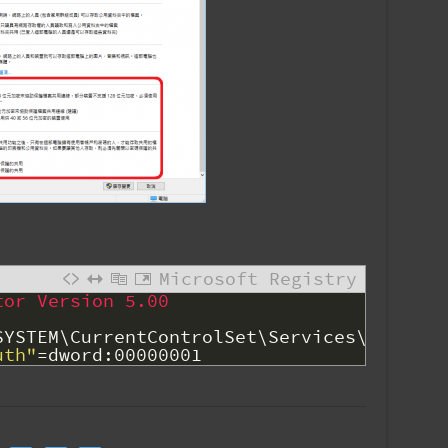
Microsoft Registry
tor Version 5.00
SYSTEM\CurrentControlSet\Services\LanmanW
uth"
=
dword
:
00000001