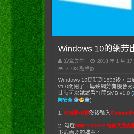
Windows 10的
寂寞先生
2018 年 1 月 17
2,743 點擊數
Windows 10更新到1803後
v1.0關閉了，導致網芳有機會
此時可以試試看打開SMB v1.0 (
)
障安全
1.
然後輸入
WIN鍵+R鍵
OptionalF
2. 勾選
SMB 1.0/CIFS 檔案共用支
下載需要的檔案。