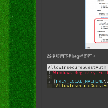
然後服用下列reg檔即可。
AllowInsecureGuestAuth
1
Windows Registry Edi
2
3
[
HKEY_LOCAL_MACHINE
\
4
"AllowInsecureGuestA