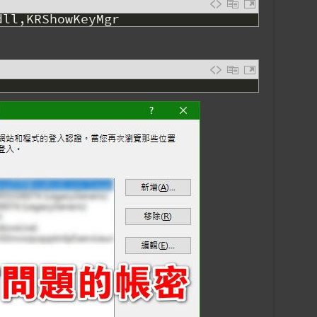
dll
,
KRShowKeyMgr