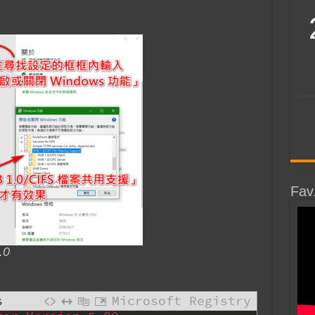
Fav
.0
s
Microsoft Registry