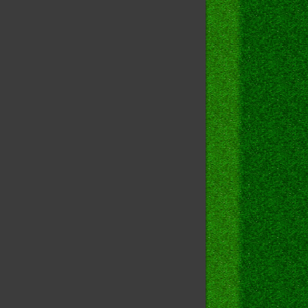
orkstation\Parameters]