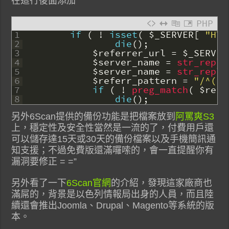
在這行後面添加
PHP
1
if
(
!
isset
(
$_SERVER
[
"HTT
2
die
(
)
;
3
$referrer_url
=
$_SERVER
4
$server_name
=
str_repla
5
$server_name
=
str_repla
6
$referr_pattern
=
"/^((h
7
if
(
!
preg_match
(
$refe
8
die
(
)
;
另外6Scan提供的備份功能是把檔案放到
阿罵爽S3
上，穩定性及安全性當然是一流的了，付費用戶還
可以儲存達15天或30天的備份檔案以及手機簡訊通
知支援；不過免費版還滿囉嗦的，會一直提醒你有
漏洞要修正 = =”
另外看了一下
6Scan官網
的介紹，發現這家廠商也
滿屌的，背景是以色列情報局出身的人員，而且陸
續還會推出Joomla、Drupal、Magento等系統的版
本。