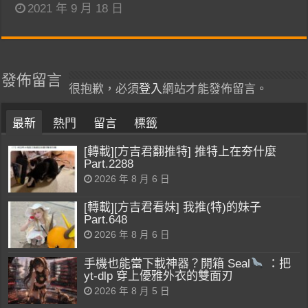
2021 年 9 月 18 日
發佈留言
很抱歉，必須
登入
網站才能發佈留言。
最新
熱門
留言
標籤
[轉載][方吉君翻推特] 推特上在夯什麼
Part.2288
2026 年 8 月 6 日
[轉載][方吉君看妹] 我推(特)的妹子
Part.648
2026 年 8 月 6 日
手機也能當下載神器？開箱 Seal
：把
yt-dlp 穿上優雅外衣的雙面刃
2026 年 8 月 5 日