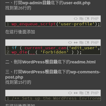
一、打開
wp-admin目錄
底下的
user-edit.php
找到第26行的
PHP
1
wp_enqueue_script
(
'user-profile'
)
;
在這行後面添加
PHP
1
if
(
current_user_can
(
'edit_user'
,
$u
2
wp_die
(
__
(
'Forbidden'
)
)
;
二、刪除
WordPress根目錄
底下的
readme.html
三、打開
WordPress根目錄
底下的
wp-comments-
post.php
找到第15行的
PHP
1
/** Sets up the WordPress Environmen