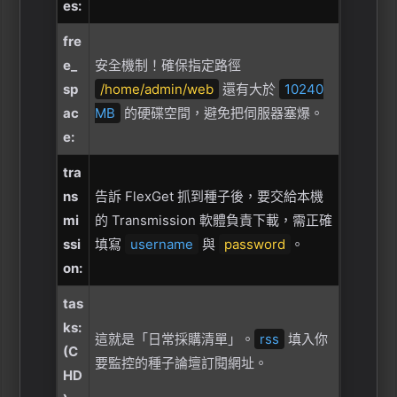
es:
fre
e_
安全機制！確保指定路徑
sp
/home/admin/web
還有大於
10240
ac
MB
的硬碟空間，避免把伺服器塞爆。
e:
tra
ns
告訴 FlexGet 抓到種子後，要交給本機
mi
的 Transmission 軟體負責下載，需正確
ssi
填寫
username
與
password
。
on:
tas
ks:
這就是「日常採購清單」。
rss
填入你
(C
要監控的種子論壇訂閱網址。
HD