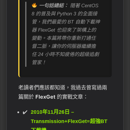
一句話總結：
隨著 CentOS
8 的普及與 Python 3 的全面接
管，我們最愛的 BT 自動下載神
器 FlexGet 也迎來了架構上的
變動。本篇將帶你重新打通任
督二脈，讓你的伺服器繼續擔
任 24 小時不知疲倦的超級追劇
管家！
老讀者們應該都知道，我過去曾寫過兩
篇關於
FlexGet
的實戰文章：
2010年11月26日 –
Transmission+FlexGet=超強BT