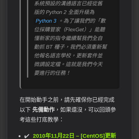
系統預設的溝通語言已經從舊
版的 Python 2 全面升級為
Python 3
。為了讓我們的「數
位採購管家（FlexGet）」能聽
懂新家的指令繼續幫我們全自
動抓 BT 種子，我們必須重新幫
他報名語言學校，更新套件並
微調設定檔。這就是我們今天
要進行的任務！
在開始動手之前，請先確保你已經完成
以下
先備動作
，如果還沒，可以回頭參
考這些打底教學：
2010年11月22日 – [CentOS]更新