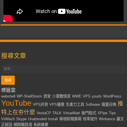
搜尋文章
標籤雲
webshell
WP-ShellStorm
資安
少康戰情室
WWE
VPS
yourls
WordPress
YouTube
推
VPS評測
VPS優惠
生產力工具
Software
魔靈召喚
特上在夯什麼
VestaCP
TALK
VirtueMart
後門程式
XPipe
Tips
VirMach
Skype
Unattended Install
華視新聞廣場
效率提升
Winhance
麗文
正經話
網路酸路湯
系統維運