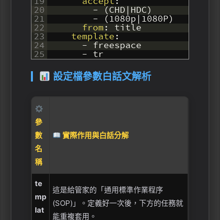
19
accept
:
20
-
(
CHD
|
HDC
)
21
-
(
1080p
|
1080P
)
22
from
: title
23
template
:
24
-
freespace
25
-
tr
設定檔參數白話文解析
參
數
實際作用與白話分解
名
稱
te
這是給管家的「通用標準作業程序
mp
(SOP)」。定義好一次後，下方的任務就
lat
能重複套用。