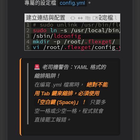
專屬的設定檔
config.yml
。
建立連結與配置 FlexGet 設定檔
Shell
1
# sudo unlink /usr/bin/flexget
2
sudo 
ln
-
s
/
usr
/
local
/
bin
/
flexg
3
/
sbin
/
ldconfig
4
mkdir
-
p
/
root
/
.flexget
/
5
vi
/
root
/
.flexget
/
config
.yml
老司機警告：YAML 格式的
縮排陷阱！
在編寫 .yml 檔案時，
絕對不能
用 Tab 鍵來縮排，必須使用
「空白鍵 (Space)」！
只要多
空一格或少空一格，程式就會
直接罷工報錯。