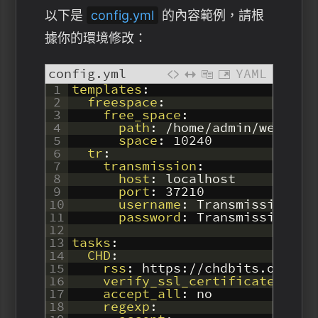
以下是
config.yml
的內容範例，請根
據你的環境修改：
config.yml
YAML
1
templates
:
2
freespace
:
3
free_space
:
4
path
: /home/admin/web
5
space
: 10240
6
tr
:
7
transmission
:
8
host
: localhost
9
port
: 37210
10
username
: Transmission設
11
password
: Transmission設
12
13
tasks
:
14
CHD
:
15
rss
: https
://chdbits.org/to
16
verify_ssl_certificates
: no
17
accept_all
: no
18
regexp
: