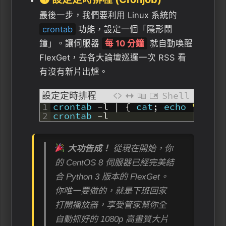
最後一步，我們要利用 Linux 系統的
crontab
功能，設定一個「隱形鬧
鐘」。讓伺服器
每 10 分鐘
就自動喚醒
FlexGet，去各大論壇巡邏一次 RSS 看
有沒有新片出爐。
設定定時排程
Shell
1
crontab
-
l
|
{
cat
;
echo
"*/10 
2
crontab
-
l
大功告成！
從現在開始，你
的 CentOS 8 伺服器已經完美結
合 Python 3 版本的 FlexGet。
你唯一要做的，就是下班回家
打開播放器，享受管家幫你全
自動抓好的 1080p 高畫質大片