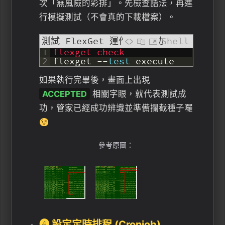
次「無風險的彩排」。先檢查語法，再進
行模擬測試（不會真的下載檔案）。
測試 FlexGet 運作是否成功
Shell
1
flexget 
check
2
flexget
--
test
execute
如果執行完畢後，畫面上出現
ACCEPTED
相關字眼，就代表測試成
功，管家已經成功辨識並準備攔截種子囉
參考原圖：
❹ 設定定時排程 (Cronjob)