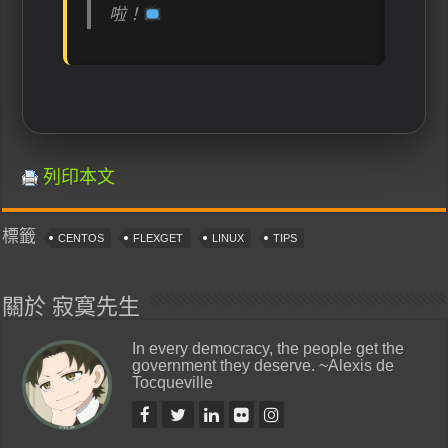
啦！
列印本文
標籤
CENTOS
FLEXGET
LINUX
TIPS
關於 寂寞先生
In every democracy, the people get the
government they deserve. ~Alexis de
Tocqueville