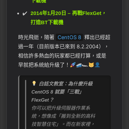
下載機
2014年1月20日 – 再戰FlexGet，
打造BT下載機
時光飛逝，隨著
CentOS 8
釋出已經超
過一年（目前版本已來到 8.2.2004），
相信許多熱血的玩家都已經打算，或是
早就把系統給升級了！
🏎
白話文教室：為什麼升級
CentOS 8 就要「三戰」
FlexGet？
你可以把升級伺服器作業系
統，想像成「搬到全新的高科
技智慧住宅」。而在新家裡，