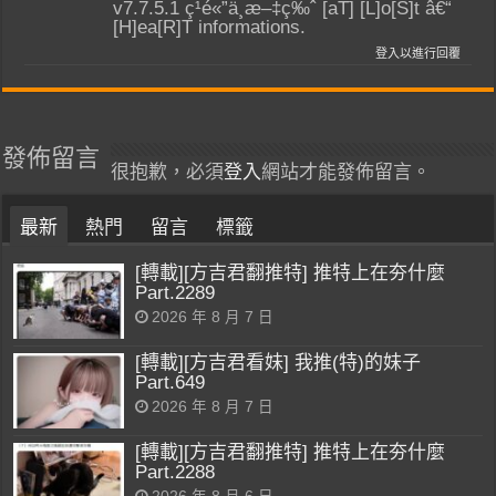
v7.7.5.1 ç¹é«”ä¸­æ–‡ç‰ˆ [aT] [L]o[S]t â€“
[H]ea[R]T informations.
登入以進行回覆
發佈留言
很抱歉，必須
登入
網站才能發佈留言。
最新
熱門
留言
標籤
[轉載][方吉君翻推特] 推特上在夯什麼
Part.2289
2026 年 8 月 7 日
[轉載][方吉君看妹] 我推(特)的妹子
Part.649
2026 年 8 月 7 日
[轉載][方吉君翻推特] 推特上在夯什麼
Part.2288