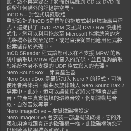
此，您不再需要為了將備份燒錄到 CD 或 DVD 而
保留任何額外的記憶體空間。
InCD 5 – 封包式燒錄軟體
重新設計的InCD 5是標準的拖放式封包燒錄應用程
式，還提供了 DVD-RAM 支援與 DVD-RW 快速格
式化。您可以利用拖放至 Microsoft 檔案總管的方
式將檔案複製至光碟，或是直接從其他應用程式將
檔案儲存於光碟中。
InCD 5Reader 程式讓您可以在不支援 MRW 的系
統中讀取以 MRW 格式寫入的光碟，並且能夠讀取
您系統本身不支援的 UDF 格式寫入的光碟。
Nero SoundBox – 節奏產生器
Nero SoundBox 是最近加入 Nero 7 的程式，可讓
使用者將節拍、編曲及旋律融入 Nero SoundTrax 2
專案中。此外，還可以讓使用者將文字轉換為語
音，並產生真實情境的環繞音效，例如運動場音
效、自然音效等等。
Nero ImageDrive – 虛擬磁碟機設定
Nero ImageDrive 會安裝一部虛擬磁碟機，它的外
觀和用途就跟真正的磁碟機一樣。此磁碟機讓您可
以開啟並檢視檔案和程式。