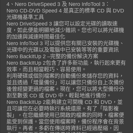
4、Nero DriveSpeed 3 及 Nero InfoTool 3：
Nero CD-DVD Speed 4 是真正的標準 CD 與 DVD
光碟機基準工具
Nero DriveSpeed 3 讓您可以設定光碟的讀取速
度，如此便能明顯地減少雜訊。您也可以將光碟機
的加速與減速時間最佳化
Nero InfoTool 3 可以提供您有關已安裝的光碟機、
光碟中的光碟以及電腦中已安裝等等的重要資訊
Nero BackItUp 2 –完整的備份解決方案
Nero BackItUp 2包含了許多新功能，執行起來更有
效率，而且相當輕巧、容易使用。
利用硬碟或個別檔案的自動備份來儲存您的資料，
並且透過「增量備份」可以讓您只備份自上次備份
後曾經變更過的檔案。現在，您可以將大型備份分
割至數張 CD 或 DVD 中，輕鬆地進行備份。
Nero BackItUp 2能夠建立可開機 CD 和 DVD，並
且可讓您在必要時執行系統還原。有了「陰影複
製」，在您繼續使用已開啟的檔案的同時，檔案便
能受到保護。當您使用檔案時，備份程序會在背景
執行。再者，多虧在傳送時資料已經過壓縮，因