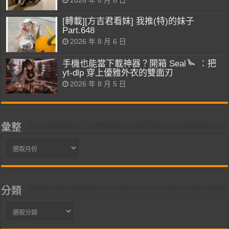
2026 年 8 月 6 日
[轉載][方吉君看妹] 我推(特)的妹子
Part.648
2026 年 8 月 6 日
手機也能當下載神器？開箱 Seal
：把
yt-dlp 穿上優雅外衣的雙面刃
2026 年 8 月 5 日
彙整
彙
整
分類
分
類