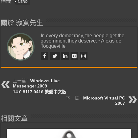
標籤
NERO
關於 寂寞先生
In every democracy, the people get the
government they deserve. ~Alexis de
Tocqueville
上一篇：
Windows Live
Messenger 2009
14.0.8117.0416 繁體中文版
下一篇：
Microsoft Virtual PC
2007
相關文章