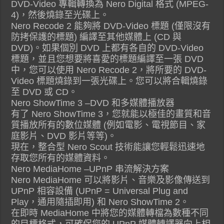
DVD-Video 專輯轉換為 Nero Digital 格式 (MPEG-
4)，然後燒錄至光碟上。
Nero Recode 2 能夠將 DVD-Video 標題 (僅限沒有
防拷保護的標題) 編譯至其他媒體上 (CD 與
DVD)。如果個別 DVD 上都有各自的 DVD-Video
標題，並且您想要將喜愛的標題編譯至一張 DVD
中，您可以使用 Nero Recode 2，將所要的 DVD-
Video 標題燒錄到一張光碟上。您可以將合輯燒錄
至 DVD 或 CD。
Nero ShowTime 3 –DVD 和多媒體播放器
有了 Nero ShowTime 3，您就能以極佳的畫質和音
質播放所有的數位媒體 (例如電影、電視節目、家
庭影片、DVD 影片等等)。
現在，整合型 Nero Scout 技術能讓您輕鬆迅速地
存取您所有的媒體資料。
Nero MediaHome –UPnP 串流解決方案
Nero MediaHome 可以將影片、音樂及影像傳送到
UPnP 相容設備 (UPnP = Universal Plug and
Play，通用隨插即用) 和 Nero ShowTime 2。
在即時 MediaHome 中將您的媒體轉檔為數種不同
的目標格式，可確保您的 UPnP 媒體轉譯器向上相