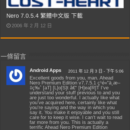
Nero 7.0.5.4 繁體中文版 下載
2006 年 2 月 12 日
一條留言
Android Apps
2011 年 12 月 3 日 - 下午 5:06
Excellent goods from you, man. Ahead
Nero Premium Edition v7.7.5.1 ç¹é«”ä¸­æ–
‡ç‰ˆ [aT] [L]o[S]t â€“ [H]ea[R]T I’ve
understand your stuff previous to and you
are just too wonderful. I actually like what
you’ve acquired here, certainly like what
you’re saying and the way in which you
say it. You make it enjoyable and you still
care for to keep it wise. I can’t wait to read
far more from you. This is actually a
terrific Ahead Nero Premium Edition