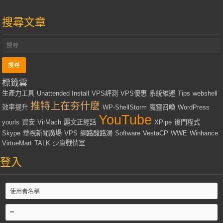
搜尋文章
標籤雲
生產力工具
Unattended Install
VPS評測
VPS優惠
系統維運
Tips
webshell
推特上在夯什麼
效率提升
WP-ShellStorm
魔靈召喚
WordPress
YouTube
yourls
資安
VirMach
麗文正經話
XPipe
後門程式
Skype
華視新聞廣場
VPS
網路酸路湯
Software
VestaCP
WWE
Winhance
VirtueMart
TALK
少康戰情室
登入